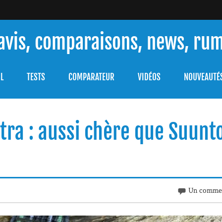
 avis, comparaisons, news, ru
ouver celle qui répondra à vos besoins et comprendre comment 
L
TESTS
COMPARATEUR
VIDÉOS
NOUVEAUTÉ
tra : aussi chère que Suunto
Un commen