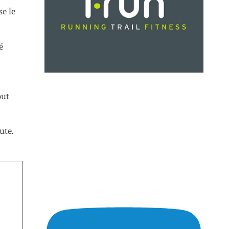
e le
é
out
ute.