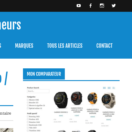
meurs
bien l'utiliser.
S
MARQUES
TOUS LES ARTICLES
CONTACT
 /
MON COMPARATEUR
taire