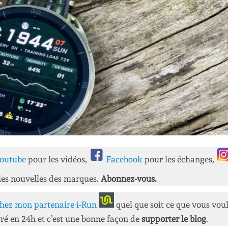
outube
pour les vidéos,
Facebook
pour les échanges,
les nouvelles des marques.
Abonnez-vous.
hez mon partenaire i-Run
quel que soit ce que vous vou
ré en 24h et c’est une bonne façon de
supporter le blog
.