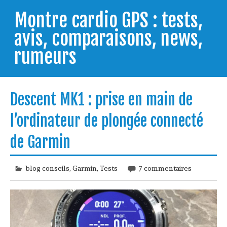
Skip
to
Montre cardio GPS : tests,
content
avis, comparaisons, news,
rumeurs
Testeur de montres GPS, je vous livre les clés pour
trouver celle qui répondra à vos besoins et
Descent MK1 : prise en main de
comprendre comment bien l'utiliser.
l’ordinateur de plongée connecté
de Garmin
blog conseils
,
Garmin
,
Tests
7 commentaires