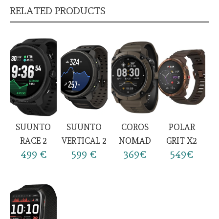
RELATED PRODUCTS
SUUNTO
SUUNTO
COROS
POLAR
RACE 2
VERTICAL 2
NOMAD
GRIT X2
499 €
599 €
369€
549€