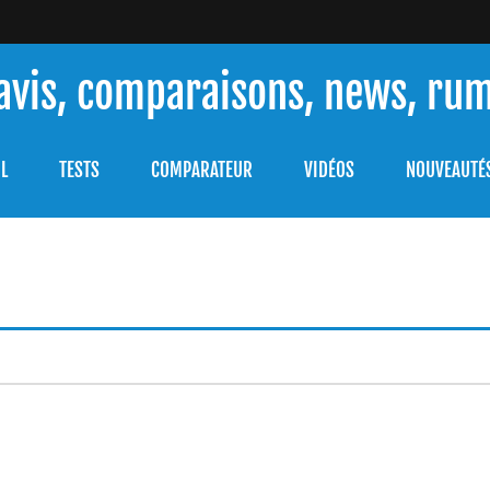
 avis, comparaisons, news, ru
ouver celle qui répondra à vos besoins et comprendre comment 
L
TESTS
COMPARATEUR
VIDÉOS
NOUVEAUTÉ