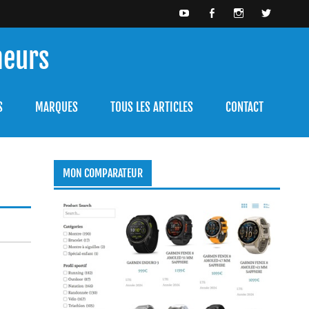
meurs
bien l'utiliser.
S
MARQUES
TOUS LES ARTICLES
CONTACT
MON COMPARATEUR