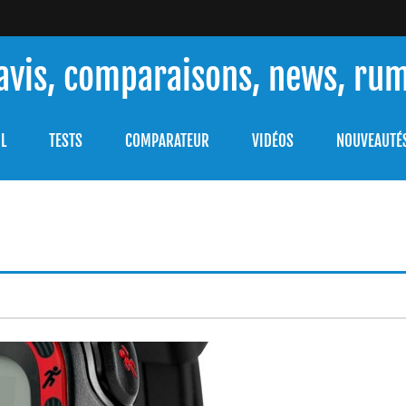
 avis, comparaisons, news, ru
ouver celle qui répondra à vos besoins et comprendre comment 
L
TESTS
COMPARATEUR
VIDÉOS
NOUVEAUTÉ