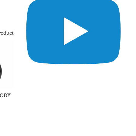
roduct
BODY