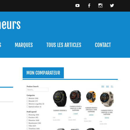
meurs
bien l'utiliser.
S
MARQUES
TOUS LES ARTICLES
CONTACT
MON COMPARATEUR