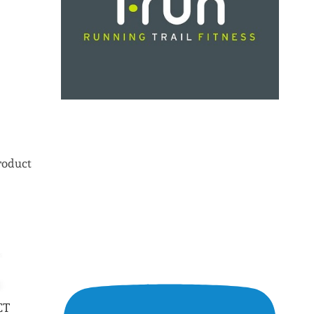
roduct
CT