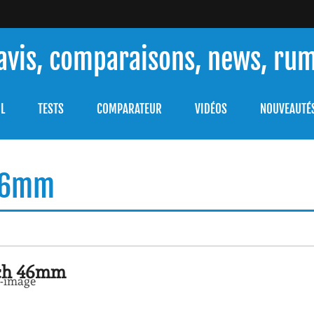
 avis, comparaisons, news, ru
ouver celle qui répondra à vos besoins et comprendre comment 
L
TESTS
COMPARATEUR
VIDÉOS
NOUVEAUTÉ
 46mm
ch 46mm