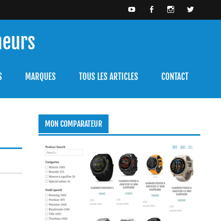
meurs
bien l'utiliser.
S
MARQUES
TOUS LES ARTICLES
CONTACT
MON COMPARATEUR