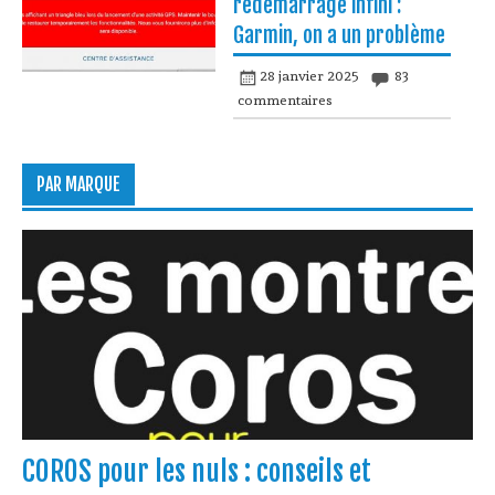
redémarrage infini :
Garmin, on a un problème
28 janvier 2025
83
commentaires
PAR MARQUE
COROS pour les nuls : conseils et