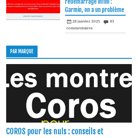
redémarrage infini :
Garmin, on a un problème
28 janvier 2025
83
commentaires
PAR MARQUE
COROS pour les nuls : conseils et