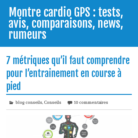
Skip
to
Montre cardio GPS : tests,
content
avis, comparaisons, news,
rumeurs
Testeur de montres GPS, je vous livre les clés pour
trouver celle qui répondra à vos besoins et
7 métriques qu’il faut comprendre
comprendre comment bien l'utiliser.
pour l’entrainement en course à
pied
blog conseils
,
Conseils
10 commentaires