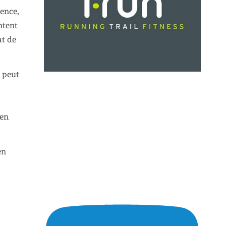
dence,
ntent
at de
n peut
’en
en