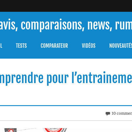
 avis, comparaisons, news, ru
ouver celle qui répondra à vos besoins et comprendre comment 
L
TESTS
COMPARATEUR
VIDÉOS
NOUVEAUTÉ
omprendre pour l’entrainem
10 commen