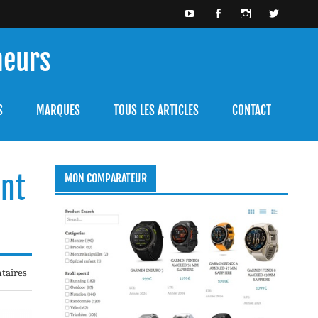
meurs
bien l'utiliser.
S
MARQUES
TOUS LES ARTICLES
CONTACT
ent
MON COMPARATEUR
taires