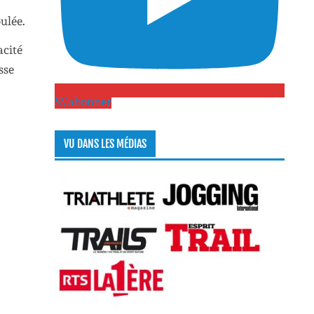
ulée.
acité
sse
S\'abonner
VU DANS LES MÉDIAS