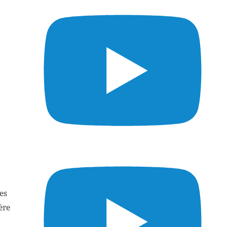
es
ère