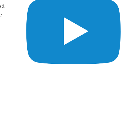
e à
e