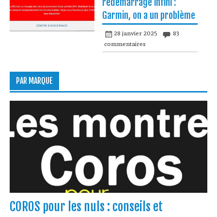
redémarrage infini :
Garmin, on a un problème
28 janvier 2025
83
commentaires
PAR MARQUE
COROS pour les nuls : conseils et