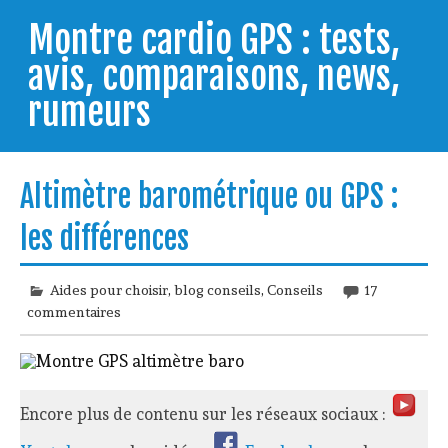
Skip
to
Montre cardio GPS : tests,
content
avis, comparaisons, news,
rumeurs
Testeur de montres GPS, je vous livre les clés pour
trouver celle qui répondra à vos besoins et
Altimètre barométrique ou GPS :
comprendre comment bien l'utiliser.
les différences
Aides pour choisir
,
blog conseils
,
Conseils
17
commentaires
Encore plus de contenu sur les réseaux sociaux :