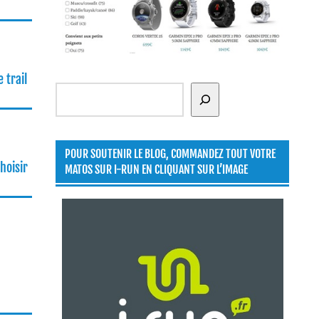
 trail
Rechercher
POUR SOUTENIR LE BLOG, COMMANDEZ TOUT VOTRE
hoisir
MATOS SUR I-RUN EN CLIQUANT SUR L’IMAGE