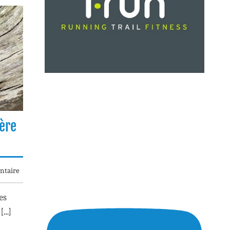
hère
taire
es
 […]