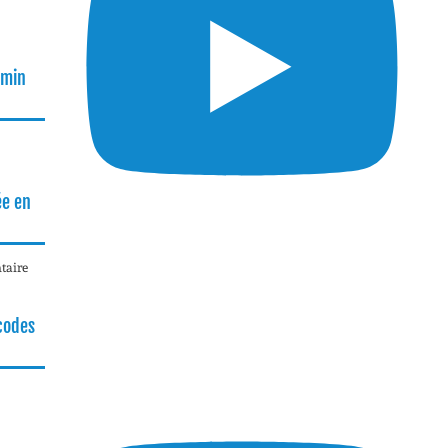
rmin
ée en
taire
 codes