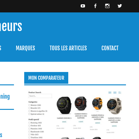
meurs
bien l'utiliser.
S
MARQUES
TOUS LES ARTICLES
CONTACT
MON COMPARATEUR
nning
s