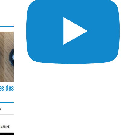
es des
s