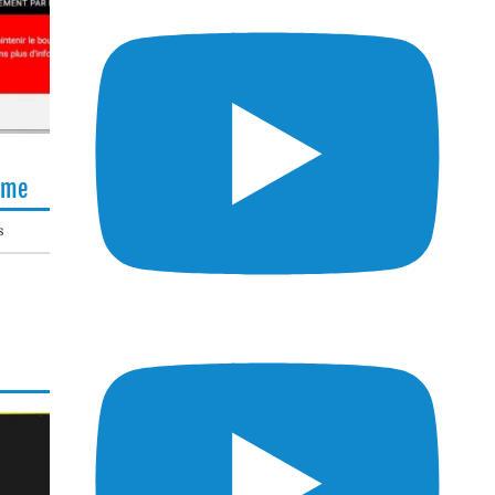
lème
s