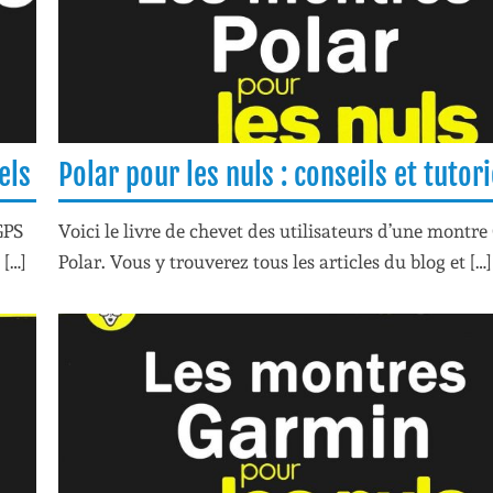
els
Polar pour les nuls : conseils et tutori
GPS
Voici le livre de chevet des utilisateurs d’une montre
 […]
Polar. Vous y trouverez tous les articles du blog et […]