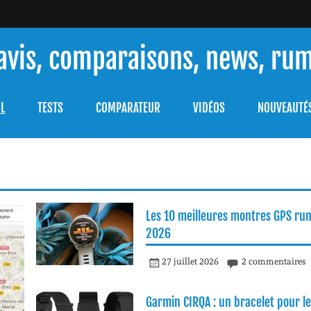
 avis, comparaisons, news, ru
ouver celle qui répondra à vos besoins et comprendre comment 
L
TESTS
COMPARATEUR
VIDÉOS
NOUVEAUTÉ
Les 10 meilleures montres GPS ru
2026
27 juillet 2026
2 commentaires
Garmin CIRQA : un bracelet pour le