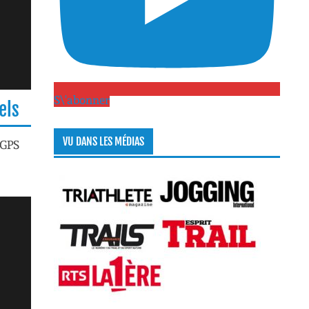
S\'abonner
els
VU DANS LES MÉDIAS
 GPS