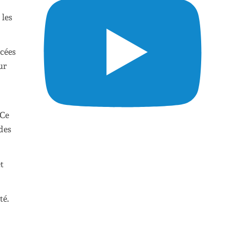
 les
acées
ur
 Ce
des
t
té.