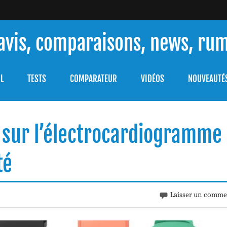
 avis, comparaisons, news, ru
ouver celle qui répondra à vos besoins et comprendre comment 
L
TESTS
COMPARATEUR
VIDÉOS
NOUVEAUTÉ
 sur l’électrocardiogramme
té
Laisser un comme