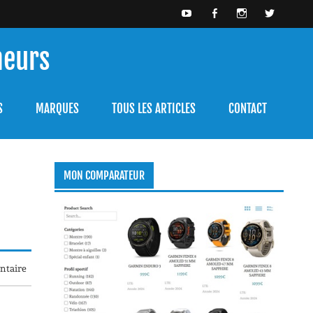
meurs
bien l'utiliser.
S
MARQUES
TOUS LES ARTICLES
CONTACT
MON COMPARATEUR
ntaire