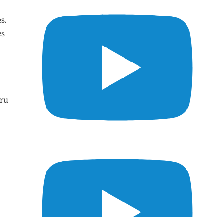
s.
es
uru