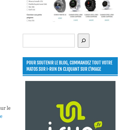
Rechercher
POUR SOUTENIR LE BLOG, COMMANDEZ TOUT VOTRE
MATOS SUR I-RUN EN CLIQUANT SUR L’IMAGE
ur le
e