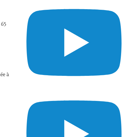
 65
lée à