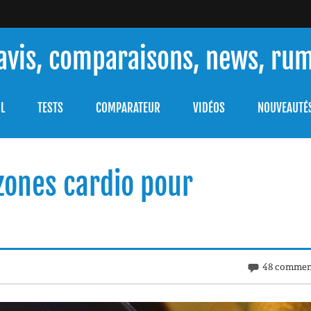
 avis, comparaisons, news, ru
ouver celle qui répondra à vos besoins et comprendre comment 
L
TESTS
COMPARATEUR
VIDÉOS
NOUVEAUTÉ
zones cardio pour
48 commen