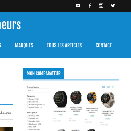
meurs
bien l'utiliser.
S
MARQUES
TOUS LES ARTICLES
CONTACT
MON COMPARATEUR
taires