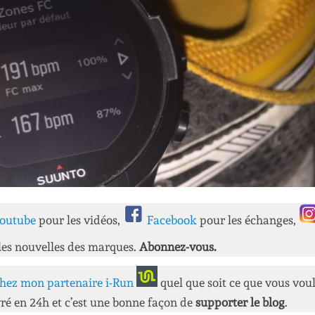
outube
pour les vidéos,
Facebook
pour les échanges,
les nouvelles des marques.
Abonnez-vous.
hez mon partenaire i-Run
quel que soit ce que vous vou
ré en 24h et c’est une bonne façon de
supporter le blog
.