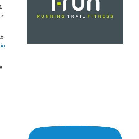
à
on
io
dio
e