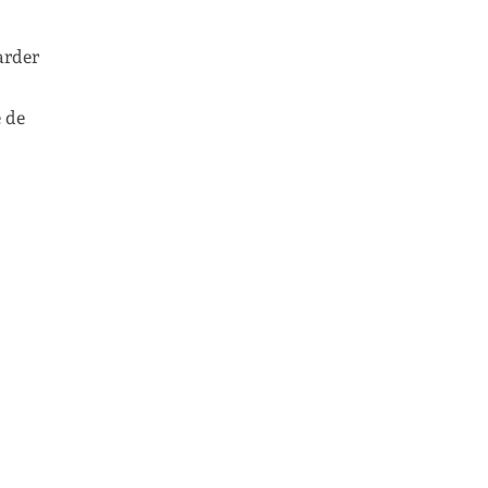
arder
e de