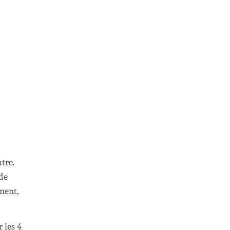
tre.
 de
ment,
 les 4