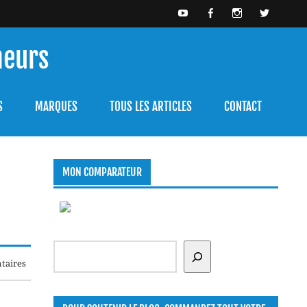
meurs
bien l'utiliser.
S
MARQUES
TOUS LES ARTICLES
CONTACT
MON COMPARATEUR
Rechercher
taires