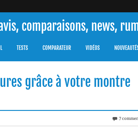
 avis, comparaisons, news, ru
ouver celle qui répondra à vos besoins et comprendre comment 
L
TESTS
COMPARATEUR
VIDÉOS
NOUVEAUTÉ
sures grâce à votre montre
7 commen