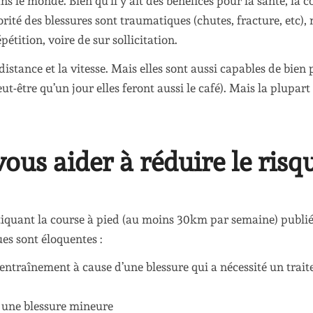
ns le monde. Bien qu’il y ait des bénéfices pour la santé, la c
jorité des blessures sont traumatiques (chutes, fracture, etc),
étition, voire de sur sollicitation.
stance et la vitesse. Mais elles sont aussi capables de bien 
ut-être qu’un jour elles feront aussi le café). Mais la plupart
us aider à réduire le risq
tiquant la course à pied (au moins 30km par semaine) publi
ques sont éloquentes :
entraînement à cause d’une blessure qui a nécessité un trai
r une blessure mineure