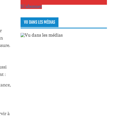
S\'abonner
VU DANS LES MÉDIAS
r
un
ssure.
ussi
t :
tance,
vir à