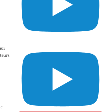
Sur
cteurs
de