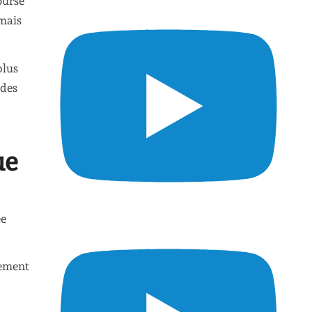
ourse
 mais
plus
 des
ue
ée
tement