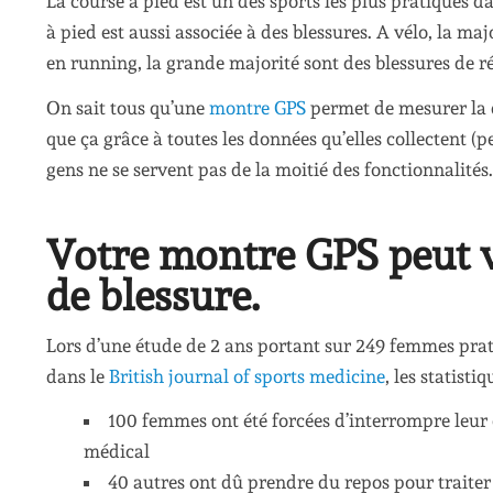
La course à pied est un des sports les plus pratiqués da
à pied est aussi associée à des blessures. A vélo, la ma
en running, la grande majorité sont des blessures de rép
On sait tous qu’une
montre GPS
permet de mesurer la di
que ça grâce à toutes les données qu’elles collectent (pe
gens ne se servent pas de la moitié des fonctionnalités.
Votre montre GPS peut vo
de blessure.
Lors d’une étude de 2 ans portant sur 249 femmes pra
dans le
British journal of sports medicine
, les statisti
100 femmes ont été forcées d’interrompre leur 
médical
40 autres ont dû prendre du repos pour traite