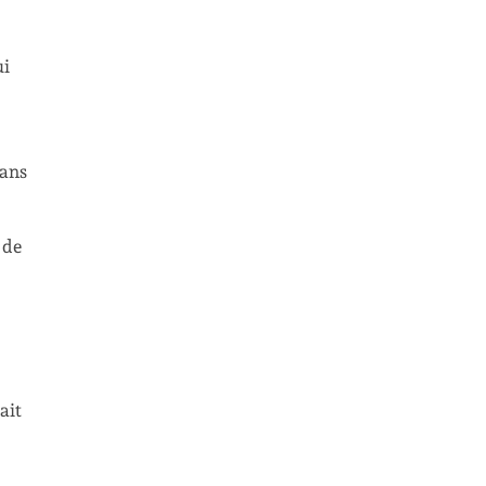
ui
dans
 de
ait