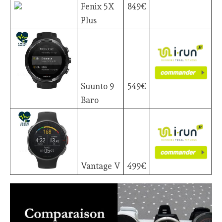
Fenix 5X
849€
Plus
Suunto 9
549€
Baro
Vantage V
499€