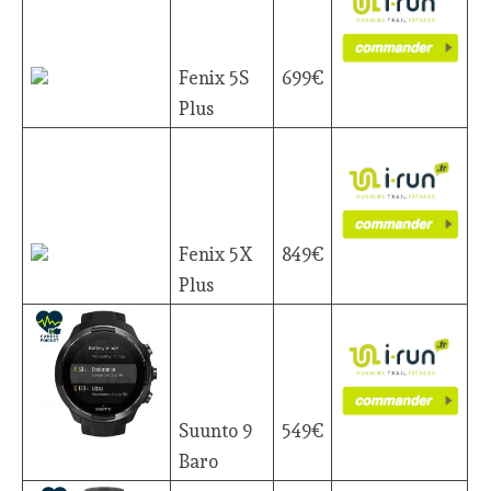
Fenix 5S
699€
Plus
Fenix 5X
849€
Plus
Suunto 9
549€
Baro