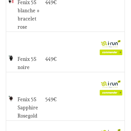
Fenix 5S
449€
blanche +
bracelet
rose
Fenix 5S
449€
noire
Fenix 5S
549€
Sapphire
Rosegold