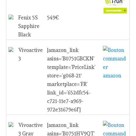
Fenix 5S
549€
Sapphire
Black
Vivoactive
[amazon_link
3
asins=’B0751GBCKN’
template=’PriceLink’
store=’g068-21′
marketplace=’FR’
link_id=’652dfc54-
c721-11e7-a969-
972e31679e6f’]
Vivoactive
[amazon_link
3 Gray
asins=’B0751HV9QT’