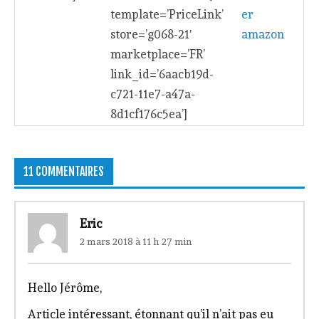
template=’PriceLink’
store=’g068-21′
marketplace=’FR’
link_id=’6aacb19d-
c721-11e7-a47a-
8d1cf176c5ea’]
11 COMMENTAIRES
Eric
2 mars 2018 à 11 h 27 min
Hello Jérôme,
Article intéressant, étonnant qu’il n’ait pas eu