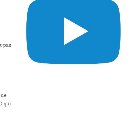
t pas
 de
D qui