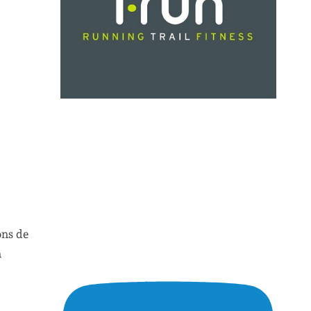
ons de
n