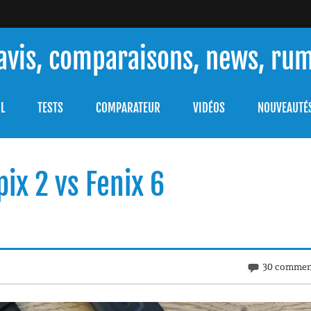
 avis, comparaisons, news, ru
ouver celle qui répondra à vos besoins et comprendre comment 
L
TESTS
COMPARATEUR
VIDÉOS
NOUVEAUTÉ
ix 2 vs Fenix 6
30 commen