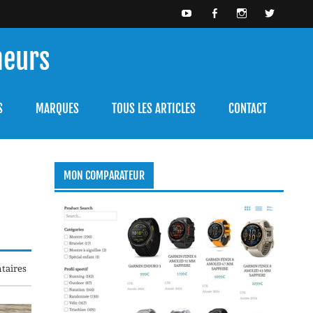
meurs
bien l'utiliser.
S
MARQUES
TOUS LES ARTICLES
CONTACT
MON COMPARATEUR
taires