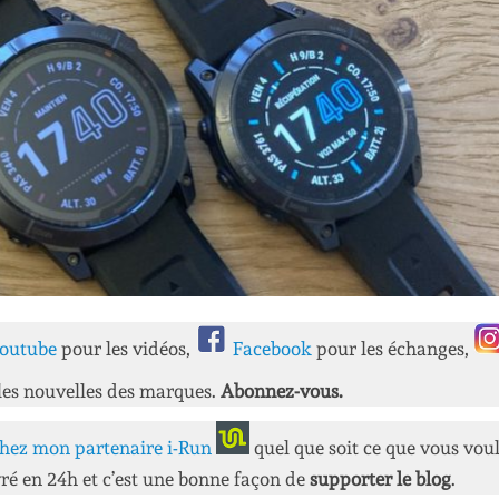
outube
pour les vidéos,
Facebook
pour les échanges,
les nouvelles des marques.
Abonnez-vous.
hez mon partenaire i-Run
quel que soit ce que vous vou
ré en 24h et c’est une bonne façon de
supporter le blog
.