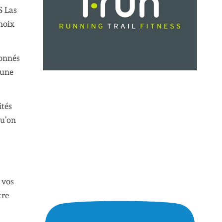
S Las
hoix
ionnés
 une
ités
qu’on
 vos
tre