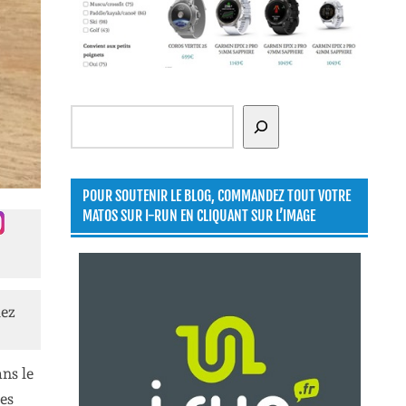
Rechercher
POUR SOUTENIR LE BLOG, COMMANDEZ TOUT VOTRE
MATOS SUR I-RUN EN CLIQUANT SUR L’IMAGE
lez
ns le
es