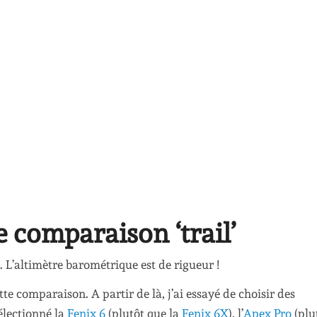
 comparaison ‘trail’
l. L’altimètre barométrique est de rigueur !
ette comparaison. A partir de là, j’ai essayé de choisir des
électionné la
Fenix 6
(plutôt que la
Fenix 6X
), l’
Apex Pro
(plu