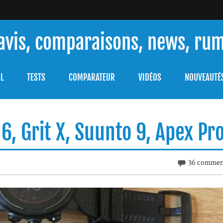
 avis, comparaisons, news, ru
ouver celle qui répondra à vos besoins et comprendre comment 
L
TESTS
COMPARATEUR
VIDÉOS
NOUVEAUTÉ
6, Grit X, Suunto 9, Apex Pr
36 commen