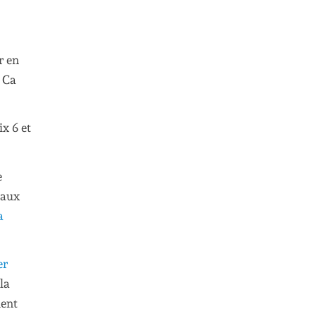
r en
. Ca
ix 6 et
e
 aux
a
er
la
ment