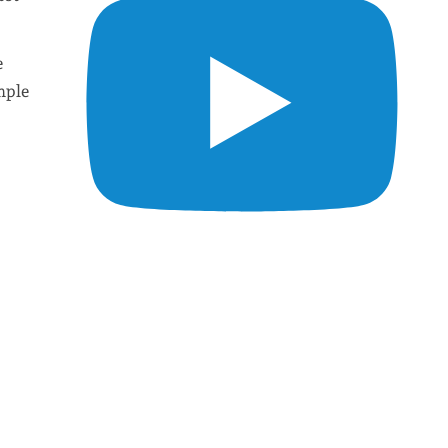
e
mple