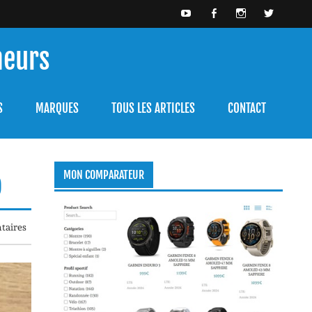
meurs
bien l'utiliser.
S
MARQUES
TOUS LES ARTICLES
CONTACT
o
MON COMPARATEUR
taires