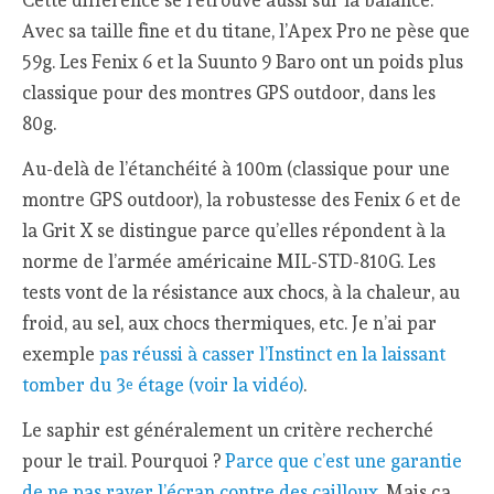
Cette différence se retrouve aussi sur la balance.
Avec sa taille fine et du titane, l’Apex Pro ne pèse que
59g. Les Fenix 6 et la Suunto 9 Baro ont un poids plus
classique pour des montres GPS outdoor, dans les
80g.
Au-delà de l’étanchéité à 100m (classique pour une
montre GPS outdoor), la robustesse des Fenix 6 et de
la Grit X se distingue parce qu’elles répondent à la
norme de l’armée américaine MIL-STD-810G. Les
tests vont de la résistance aux chocs, à la chaleur, au
froid, au sel, aux chocs thermiques, etc. Je n’ai par
exemple
pas réussi à casser l’Instinct en la laissant
tomber du 3
étage (voir la vidéo)
.
e
Le saphir est généralement un critère recherché
pour le trail. Pourquoi ?
Parce que c’est une garantie
de ne pas rayer l’écran contre des cailloux
. Mais ça