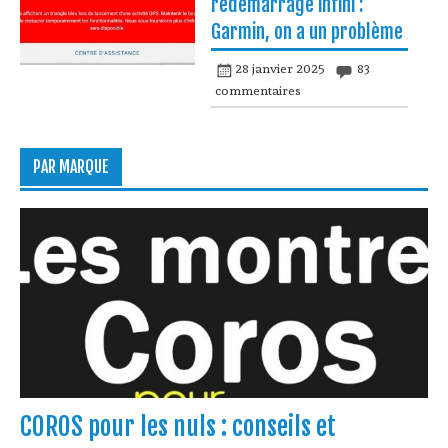
redémarrage infini :
Garmin, on a un problème
28 janvier 2025
83
commentaires
PAR MARQUE
COROS pour les nuls : conseils et