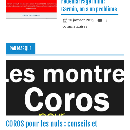
redémarrage infini :
Garmin, on a un problème
28 janvier 2025
83
commentaires
PAR MARQUE
COROS pour les nuls : conseils et