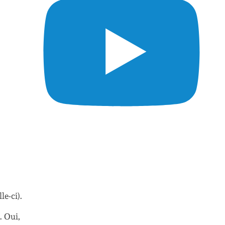
le-ci).
. Oui,