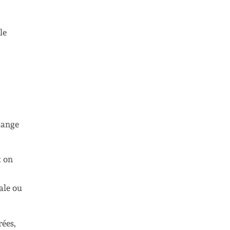
le
lange
t on
ale ou
rées,