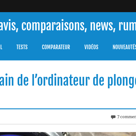
 avis, comparaisons, news, ru
ouver celle qui répondra à vos besoins et comprendre comment 
L
TESTS
COMPARATEUR
VIDÉOS
NOUVEAUTÉ
ain de l’ordinateur de plon
7 commen