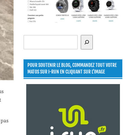
Rechercher
POUR SOUTENIR LE BLOG, COMMANDEZ TOUT VOTRE
MATOS SUR I-RUN EN CLIQUANT SUR L’IMAGE
us
t
 pas