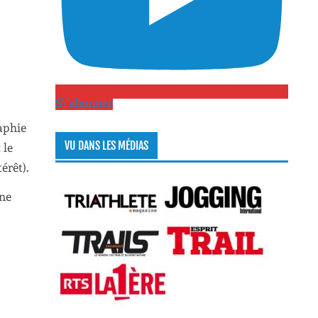
S\'abonner
aphie
VU DANS LES MÉDIAS
 le
érêt).
une