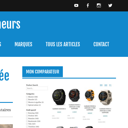
meurs
bien l'utiliser.
S
MARQUES
TOUS LES ARTICLES
CONTACT
gée
MON COMPARATEUR
taires