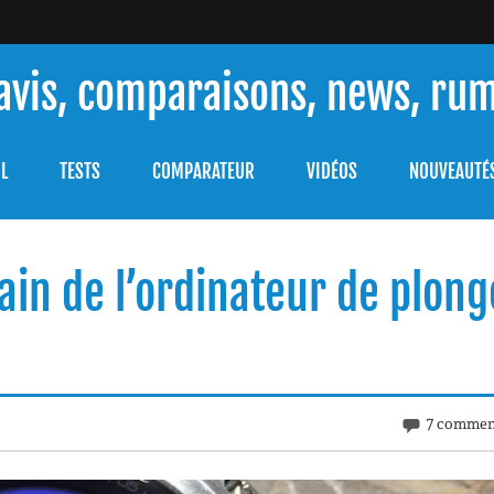
 avis, comparaisons, news, ru
ouver celle qui répondra à vos besoins et comprendre comment 
L
TESTS
COMPARATEUR
VIDÉOS
NOUVEAUTÉ
ain de l’ordinateur de plon
7 commen