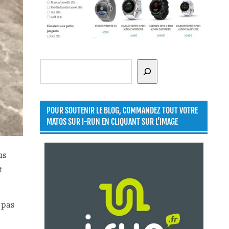
Rechercher
POUR SOUTENIR LE BLOG, COMMANDEZ TOUT VOTRE
MATOS SUR I-RUN EN CLIQUANT SUR L’IMAGE
us
t
 pas