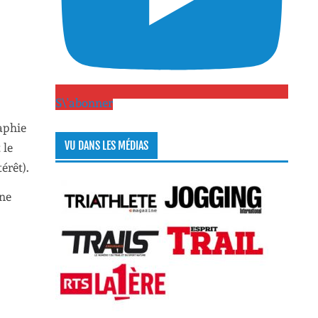
S\'abonner
aphie
VU DANS LES MÉDIAS
 le
érêt).
une