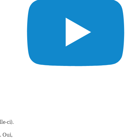
le-ci).
. Oui,