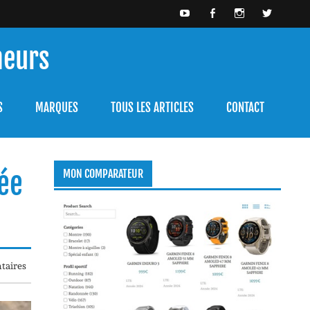
meurs
bien l'utiliser.
S
MARQUES
TOUS LES ARTICLES
CONTACT
gée
MON COMPARATEUR
taires