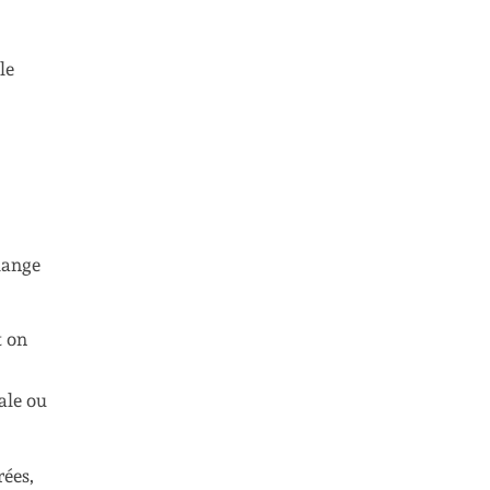
le
lange
t on
ale ou
rées,