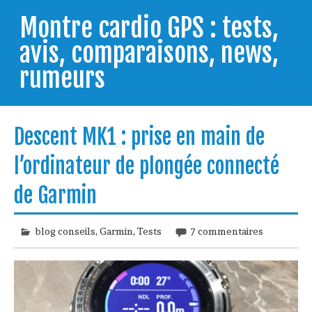
Skip
to
Montre cardio GPS : tests,
content
avis, comparaisons, news,
rumeurs
Testeur de montres GPS, je vous livre les clés pour
trouver celle qui répondra à vos besoins et
Descent MK1 : prise en main de
comprendre comment bien l'utiliser.
l’ordinateur de plongée connecté
de Garmin
blog conseils
,
Garmin
,
Tests
7 commentaires