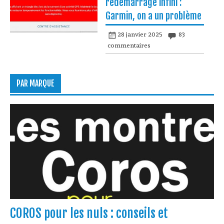
redémarrage infini :
Garmin, on a un problème
28 janvier 2025
83
commentaires
PAR MARQUE
COROS pour les nuls : conseils et