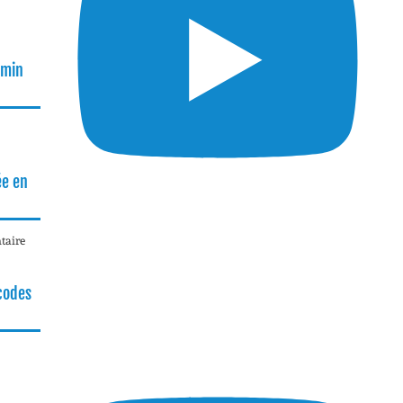
rmin
ée en
taire
 codes