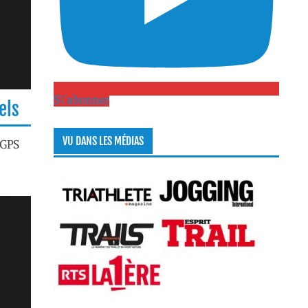
S\'abonner
els
VU DANS LES MÉDIAS
 GPS