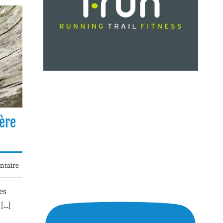
hère
taire
es
 […]