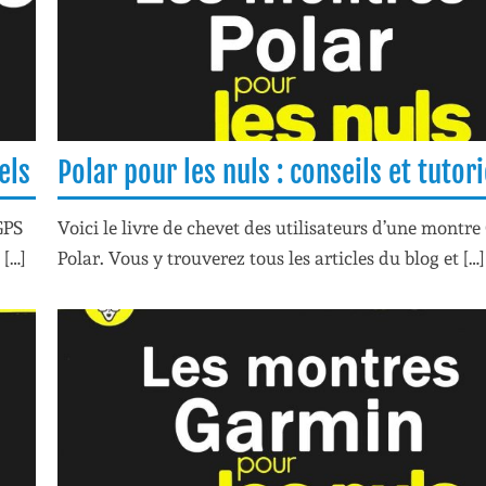
els
Polar pour les nuls : conseils et tutori
GPS
Voici le livre de chevet des utilisateurs d’une montre
 […]
Polar. Vous y trouverez tous les articles du blog et […]