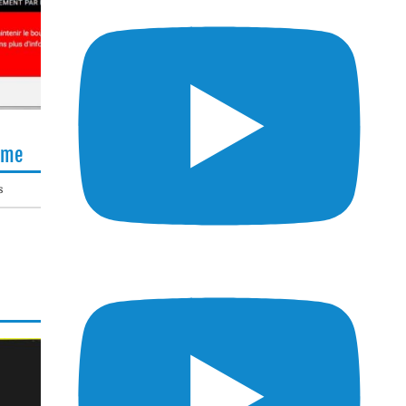
lème
s