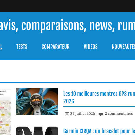
 avis, comparaisons, news, ru
ouver celle qui répondra à vos besoins et comprendre comment 
L
TESTS
COMPARATEUR
VIDÉOS
NOUVEAUTÉ
Les 10 meilleures montres GPS ru
2026
27 juillet 2026
2 commentaires
Garmin CIRQA : un bracelet pour le