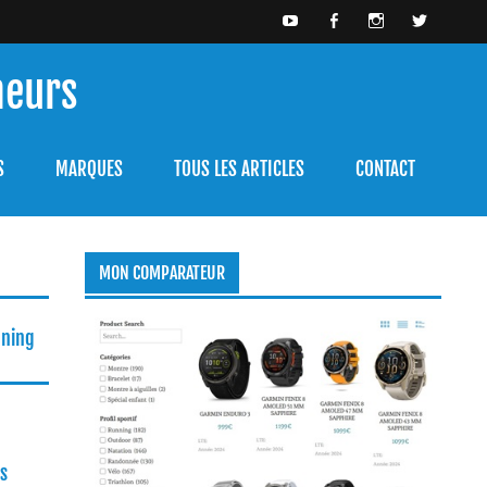
meurs
bien l'utiliser.
S
MARQUES
TOUS LES ARTICLES
CONTACT
MON COMPARATEUR
nning
s