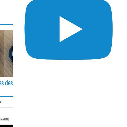
es des
s