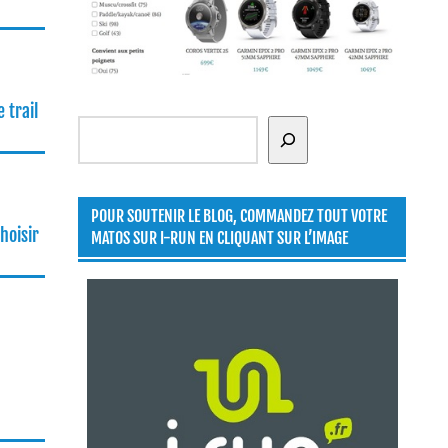
 trail
Rechercher
POUR SOUTENIR LE BLOG, COMMANDEZ TOUT VOTRE
hoisir
MATOS SUR I-RUN EN CLIQUANT SUR L’IMAGE