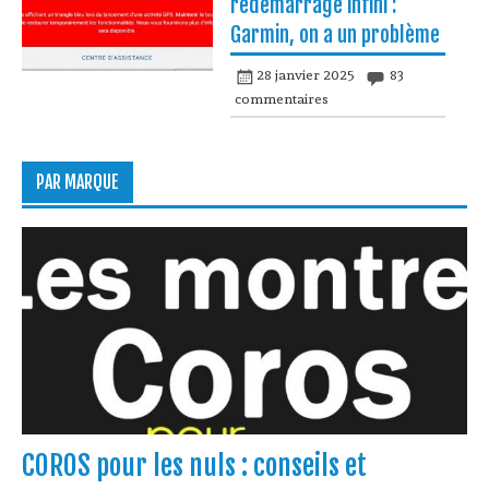
redémarrage infini :
Garmin, on a un problème
28 janvier 2025
83
commentaires
PAR MARQUE
COROS pour les nuls : conseils et