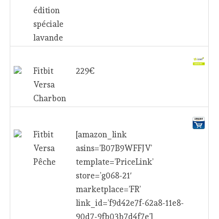
édition
spéciale
lavande
Fitbit
229€
Versa
Charbon
Fitbit
[amazon_link
Versa
asins=’B07B9WFFJV’
Pêche
template=’PriceLink’
store=’g068-21′
marketplace=’FR’
link_id=’f9d42e7f-62a8-11e8-
90d7-9fb03b7d4f7e’]