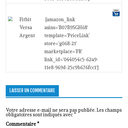
Fitbit
[amazon_link
Versa
asins=’B07B9SGH68′
Argent
template=’PriceLink’
store=’g068-21′
marketplace=’FR’
link_id=’044054c5-62a9-
11e8-969d-25c9b676fcc1′]
LAISSER UN COMMENTAIRE
Votre adresse e-mail ne sera pas publiée.
Les champs
obligatoires sont indiqués avec
*
Commentaire
*