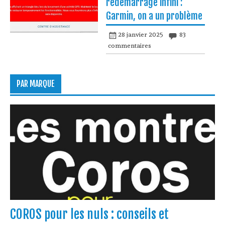
redémarrage infini :
Garmin, on a un problème
28 janvier 2025
83
commentaires
PAR MARQUE
COROS pour les nuls : conseils et