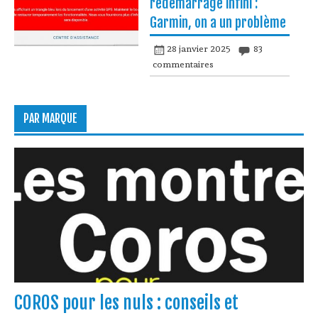
redémarrage infini :
Garmin, on a un problème
28 janvier 2025
83
commentaires
PAR MARQUE
COROS pour les nuls : conseils et