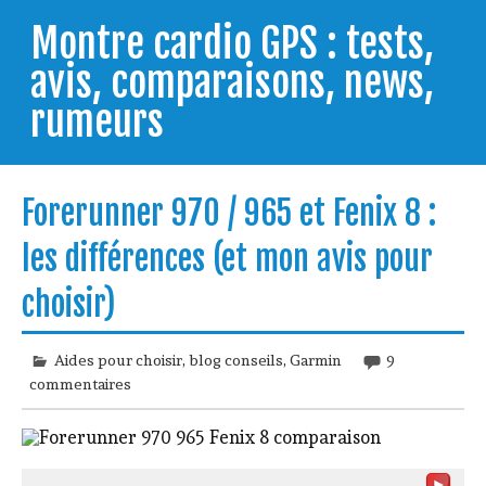
Skip
to
Montre cardio GPS : tests,
content
avis, comparaisons, news,
rumeurs
Testeur de montres GPS, je vous livre les clés pour
trouver celle qui répondra à vos besoins et
Forerunner 970 / 965 et Fenix 8 :
comprendre comment bien l'utiliser.
les différences (et mon avis pour
choisir)
Aides pour choisir
,
blog conseils
,
Garmin
9
commentaires