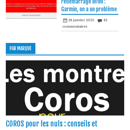
redémarrage infini :
Garmin, on a un problème
28 janvier 2025
83
commentaires
PAR MARQUE
COROS pour les nuls : conseils et