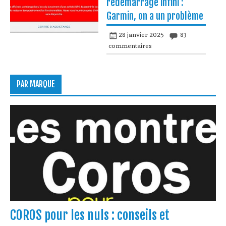
redémarrage infini :
Garmin, on a un problème
28 janvier 2025
83
commentaires
PAR MARQUE
COROS pour les nuls : conseils et