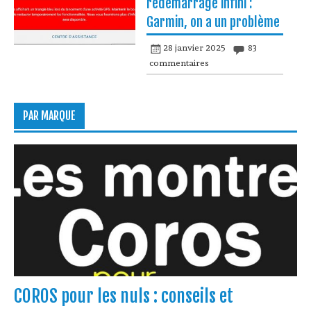
redémarrage infini :
Garmin, on a un problème
28 janvier 2025
83
commentaires
PAR MARQUE
COROS pour les nuls : conseils et