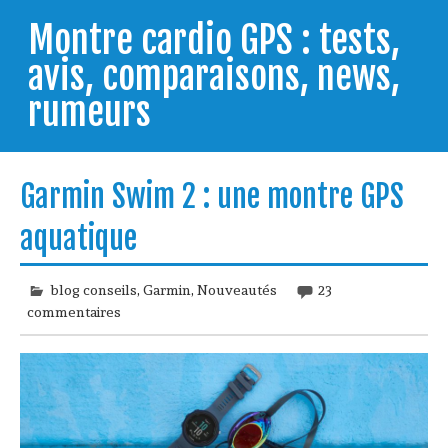
Skip
to
Montre cardio GPS : tests,
content
avis, comparaisons, news,
rumeurs
Testeur de montres GPS, je vous livre les clés pour
trouver celle qui répondra à vos besoins et
Garmin Swim 2 : une montre GPS
comprendre comment bien l'utiliser.
aquatique
blog conseils
,
Garmin
,
Nouveautés
23
commentaires