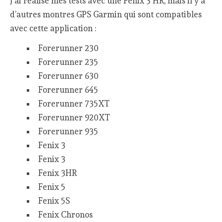
J’ai réalisé mes tests avec une Fenix 3 HR, mais il y a
d’autres montres GPS Garmin qui sont compatibles
avec cette application :
Forerunner 230
Forerunner 235
Forerunner 630
Forerunner 645
Forerunner 735XT
Forerunner 920XT
Forerunner 935
Fenix 3
Fenix 3
Fenix 3HR
Fenix 5
Fenix 5S
Fenix Chronos