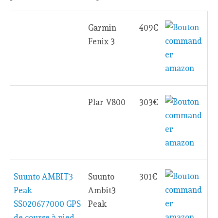
Garmin
409€
Fenix 3
Plar V800
303€
Suunto AMBIT3
Suunto
301€
Peak
Ambit3
SS020677000 GPS
Peak
de course à pied