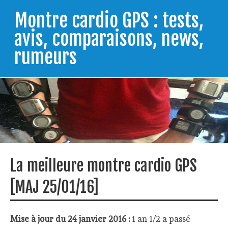
Skip
to
Montre cardio GPS : tests,
content
avis, comparaisons, news,
rumeurs
Testeur de montres GPS, je vous livre les clés pour
trouver celle qui répondra à vos besoins et
comprendre comment bien l'utiliser.
La meilleure montre cardio GPS
[MAJ 25/01/16]
Mise à jour du 24 janvier 2016 :
1 an 1/2 a passé