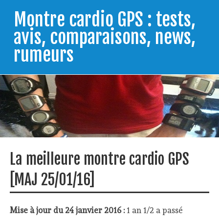
Skip
to
Montre cardio GPS : tests,
content
avis, comparaisons, news,
rumeurs
Testeur de montres GPS, je vous livre les clés pour
trouver celle qui répondra à vos besoins et
comprendre comment bien l'utiliser.
La meilleure montre cardio GPS
[MAJ 25/01/16]
Mise à jour du 24 janvier 2016 :
1 an 1/2 a passé