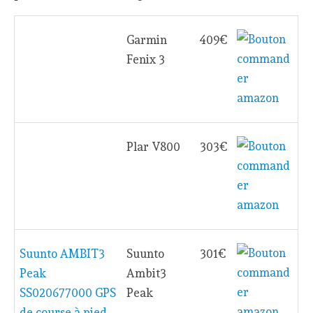
Garmin
409€
Fenix 3
Plar V800
303€
Suunto AMBIT3
Suunto
301€
Peak
Ambit3
SS020677000 GPS
Peak
de course à pied