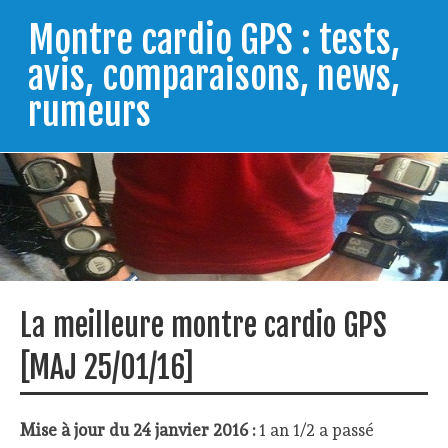
Skip
to
Montre cardio GPS : tests,
content
avis, comparaisons, news,
rumeurs
Testeur de montres GPS, je vous livre les clés pour
trouver celle qui répondra à vos besoins et
comprendre comment bien l'utiliser.
La meilleure montre cardio GPS
[MAJ 25/01/16]
Mise à jour du 24 janvier 2016 :
1 an 1/2 a passé