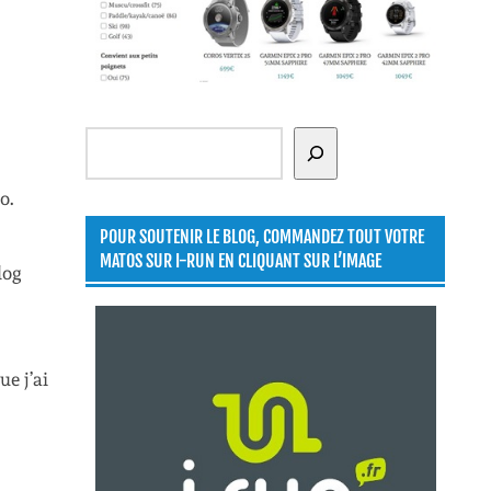
Rechercher
o.
POUR SOUTENIR LE BLOG, COMMANDEZ TOUT VOTRE
MATOS SUR I-RUN EN CLIQUANT SUR L’IMAGE
log
ue j’ai