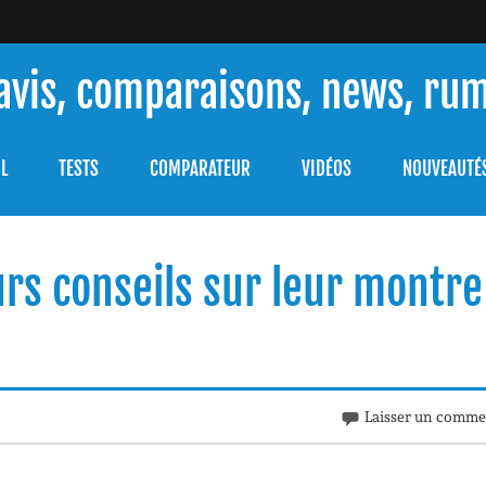
 avis, comparaisons, news, ru
ouver celle qui répondra à vos besoins et comprendre comment 
L
TESTS
COMPARATEUR
VIDÉOS
NOUVEAUTÉ
urs conseils sur leur montre
Laisser un comme