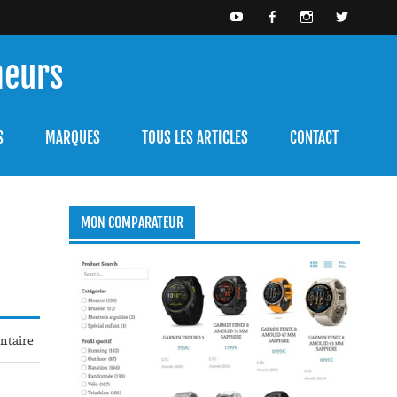
meurs
bien l'utiliser.
S
MARQUES
TOUS LES ARTICLES
CONTACT
MON COMPARATEUR
ntaire