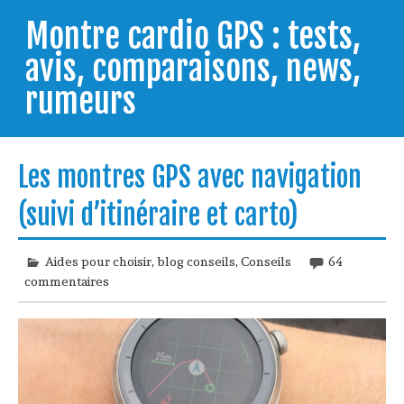
Skip
to
Montre cardio GPS : tests,
content
avis, comparaisons, news,
rumeurs
Testeur de montres GPS, je vous livre les clés pour
trouver celle qui répondra à vos besoins et
Les montres GPS avec navigation
comprendre comment bien l'utiliser.
(suivi d’itinéraire et carto)
Aides pour choisir
,
blog conseils
,
Conseils
64
commentaires