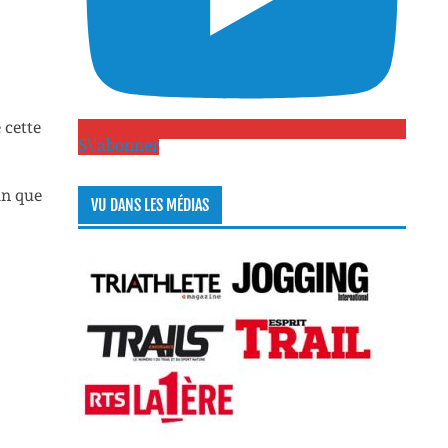
 cette
S\'abonner
in que
VU DANS LES MÉDIAS