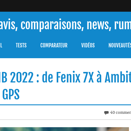
 avis, comparaisons, news, ru
ouver celle qui répondra à vos besoins et comprendre comment 
L
TESTS
COMPARATEUR
VIDÉOS
NOUVEAUTÉ
B 2022 : de Fenix 7X à Ambi
s GPS
40 commen