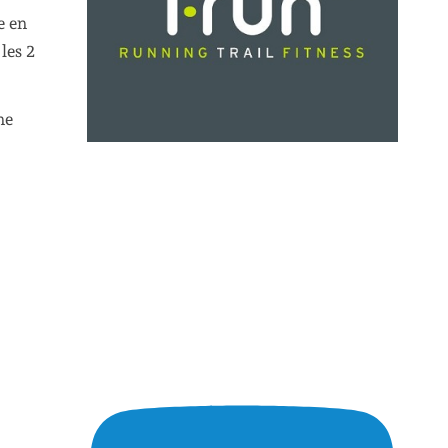
e en
les 2
ne