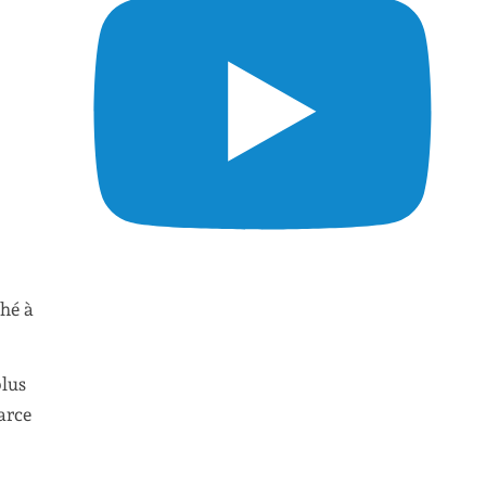
ché à
plus
arce