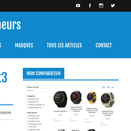
meurs
bien l'utiliser.
S
MARQUES
TOUS LES ARTICLES
CONTACT
t3
MON COMPARATEUR
taires