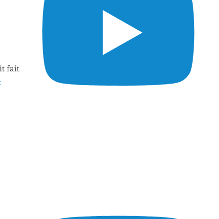
t fait
t