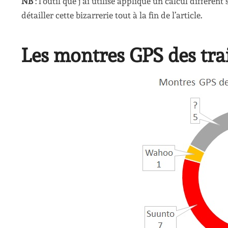
NB
: l’outil que j’ai utilisé applique un calcul différe
détailler cette bizarrerie tout à la fin de l’article.
Les montres GPS des tra