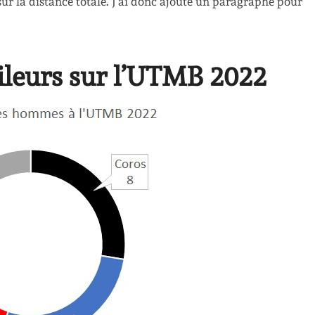
nt sur la distance totale. J’ai donc ajouté un paragraphe pour
ileurs sur l’UTMB 2022