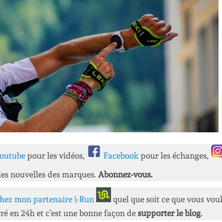
outube
pour les vidéos,
Facebook
pour les échanges,
les nouvelles des marques.
Abonnez-vous.
hez mon partenaire i-Run
quel que soit ce que vous vou
ré en 24h et c’est une bonne façon de
supporter le blog
.