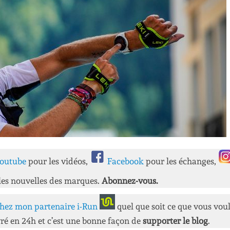
outube
pour les vidéos,
Facebook
pour les échanges,
les nouvelles des marques.
Abonnez-vous.
hez mon partenaire i-Run
quel que soit ce que vous vou
ré en 24h et c’est une bonne façon de
supporter le blog
.