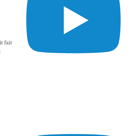
t fait
t