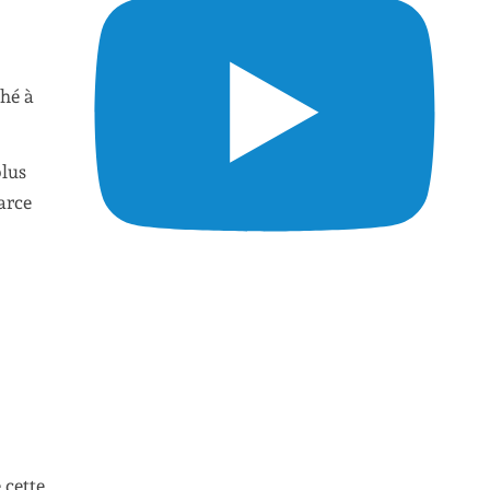
ché à
plus
arce
 cette