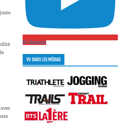
juste
S\'abonner
ilité
le
VU DANS LES MÉDIAS
 avec
utes