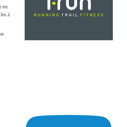
e en
les 2
ne