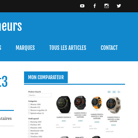
meurs
bien l'utiliser.
S
MARQUES
TOUS LES ARTICLES
CONTACT
t3
MON COMPARATEUR
taires