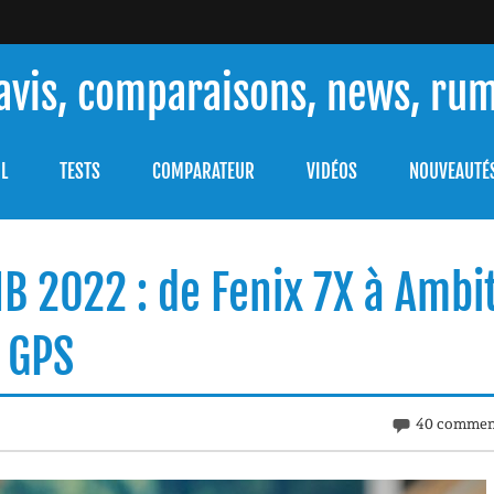
 avis, comparaisons, news, ru
ouver celle qui répondra à vos besoins et comprendre comment 
L
TESTS
COMPARATEUR
VIDÉOS
NOUVEAUTÉ
B 2022 : de Fenix 7X à Ambi
s GPS
40 commen