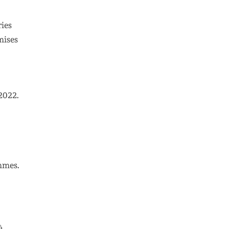
ies
mises
2022.
mmes.
à