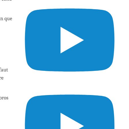
in que
faut
re
oros