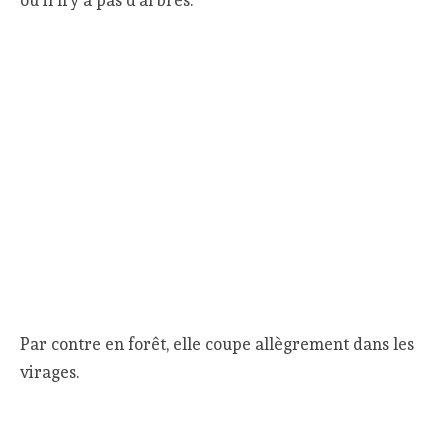
Par contre en forêt, elle coupe allègrement dans les
virages.
L’enregistrement s’arrête au bout de 19h
(l’autonomie annoncée par Wahoo est de 24h), donc
la trace n’est pas complète.
Quelle est la bonne distance
totale ?
Vous avez dû remarquer comme moi que les
distances totales affichées dans ces comparaisons
s’éloignent des 170km annoncés par l’organisation de