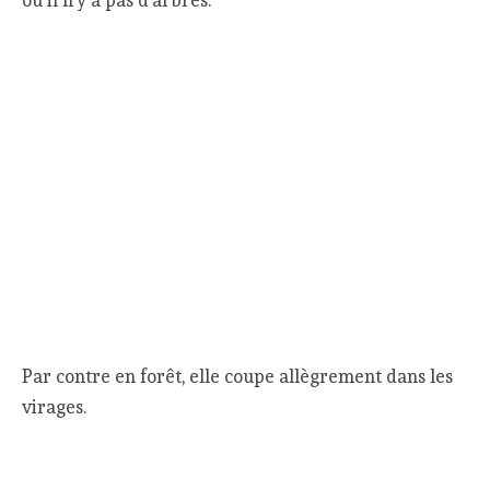
Par contre en forêt, elle coupe allègrement dans les
virages.
L’enregistrement s’arrête au bout de 19h
(l’autonomie annoncée par Wahoo est de 24h), donc
la trace n’est pas complète.
Quelle est la bonne distance
totale ?
Vous avez dû remarquer comme moi que les
distances totales affichées dans ces comparaisons
s’éloignent des 170km annoncés par l’organisation de