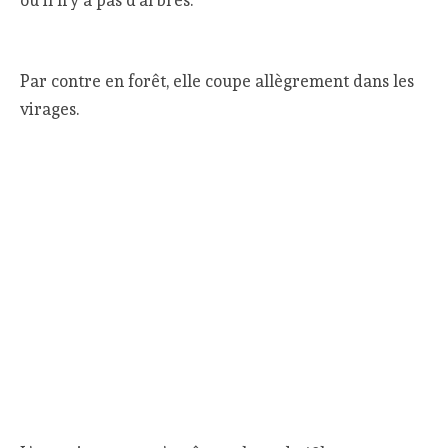
Par contre en forêt, elle coupe allègrement dans les
virages.
L’enregistrement s’arrête au bout de 19h
(l’autonomie annoncée par Wahoo est de 24h), donc
la trace n’est pas complète.
Quelle est la bonne distance
totale ?
Vous avez dû remarquer comme moi que les
distances totales affichées dans ces comparaisons
s’éloignent des 170km annoncés par l’organisation de