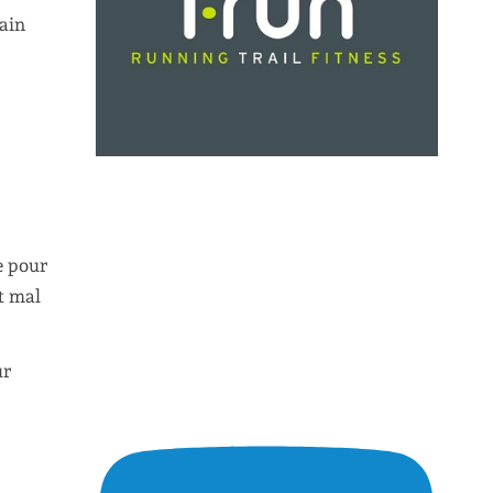
gain
e pour
it mal
ur