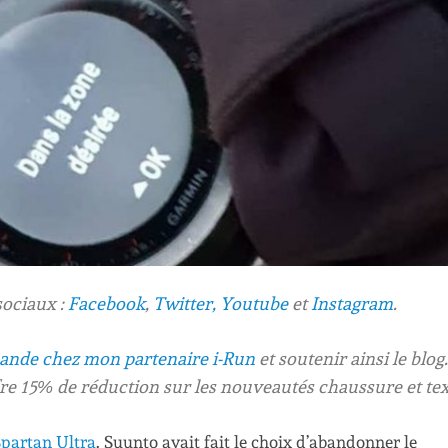
sociaux :
Facebook
,
Twitter,
Youtube
et
Instagram
.
mande chez mon partenaire i-Run
et soutenir ainsi le blog.
fre 15% de réduction sur les nouveautés chaussure et text
 Spartan Ultra
. Suunto avait fait le choix d’abandonner le