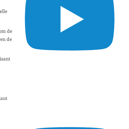
elle
Tom de
yen de
isant
haut