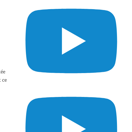
tée
t ce