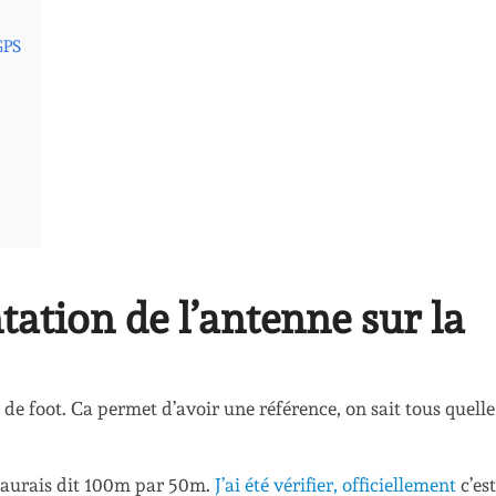
 GPS
ntation de l’antenne sur la
in de foot. Ca permet d’avoir une référence, on sait tous quelle
j’aurais dit 100m par 50m.
J’ai été vérifier, officiellement
c’es