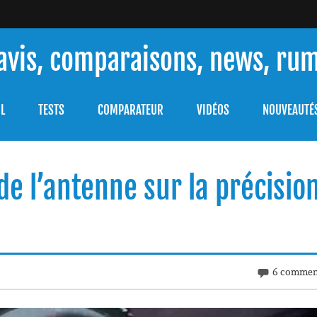
 avis, comparaisons, news, ru
ouver celle qui répondra à vos besoins et comprendre comment 
L
TESTS
COMPARATEUR
VIDÉOS
NOUVEAUTÉ
 de l’antenne sur la précisio
6 commen