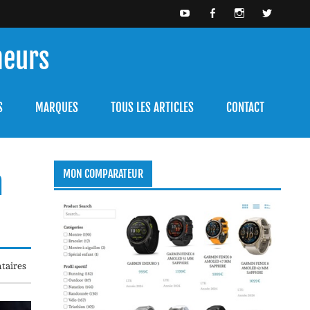
meurs
bien l'utiliser.
S
MARQUES
TOUS LES ARTICLES
CONTACT
n
MON COMPARATEUR
taires